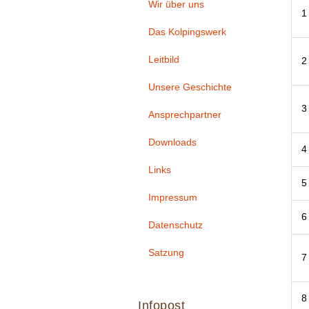
Wir über uns
1
Das Kolpingswerk
Leitbild
2
Unsere Geschichte
3
Ansprechpartner
Downloads
4
Links
5
Impressum
6
Datenschutz
Satzung
7
8
Infopost