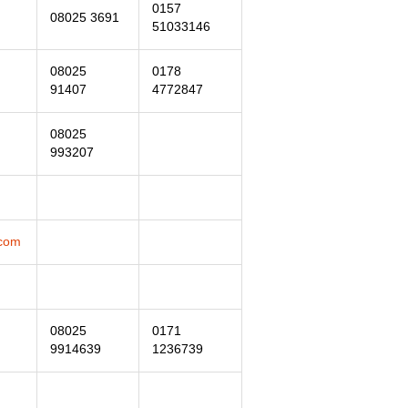
0157
08025 3691
51033146
08025
0178
91407
4772847
08025
993207
.com
08025
0171
9914639
1236739